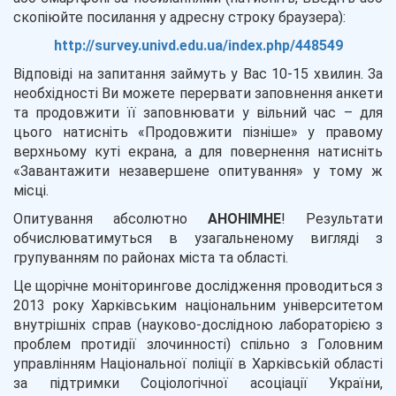
скопіюйте посилання у адресну строку браузера):
http://survey.univd.edu.ua/index.php/448549
Відповіді на запитання займуть у Вас 10-15 хвилин. За
необхідності Ви можете перервати заповнення анкети
та продовжити її заповнювати у вільний час – для
цього натисніть «Продовжити пізніше» у правому
верхньому куті екрана, а для повернення натисніть
«Завантажити незавершене опитування» у тому ж
місці.
Опитування абсолютно
АНОНІМНЕ
! Результати
обчислюватимуться в узагальненому вигляді з
групуванням по районах міста та області.
Це щорічне моніторингове дослідження проводиться з
2013 року Харківським національним університетом
внутрішніх справ (науково-дослідною лабораторією з
проблем протидії злочинності) спільно з Головним
управлінням Національної поліції в Харківській області
за підтримки Соціологічної асоціації України,