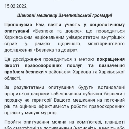
15.02.2022
Шановні мешканці Зачепилівської громади!
Пропонуємо
Вам
взяти участь у соціологічному
опитуванні
«Безпека та довіра», що проводиться
Харківським національним університетом внутрішніх
справ у рамках щорічного моніторингового
дослідження «Безпека та довіра».
Це дослідження проводиться з метою
покращення
якості правоохоронних послуг та визначення
проблем безпеки
у районах м. Харкова та Харківської
області.
За результатами опитування будуть встановлені
пріоритетні напрями забезпечення публічної безпеки і
порядку на території Вашого мешкання на поточний
рік та оцінено ефективність роботи правоохоронних
органів у минулому році.
Пройти опитування можна на комп’ютері, планшеті
або смартфоні за посиланнями (натисніть, введіть або