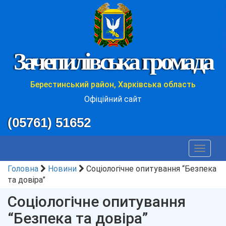
Зачепилівська громада
Берестинський район, Харківська область
Офіційний сайт
(05761) 51652
Toggle
navigat
Головна
Новини
Соціологічне опитування “Безпека
та довіра”
Соціологічне опитування
“Безпека та довіра”