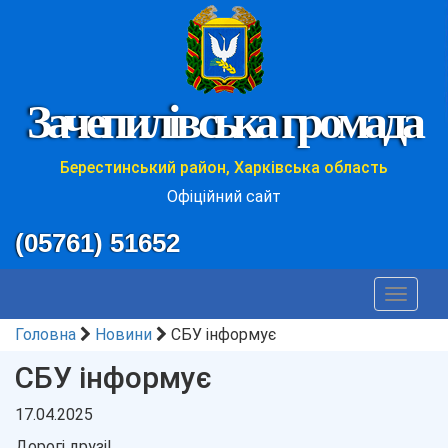
Зачепилівська громада
Берестинський район, Харківська область
Офіційний сайт
(05761) 51652
Toggle
navigat
Головна
Новини
СБУ інформує
СБУ інформує
17.04.2025
Дорогі друзі!