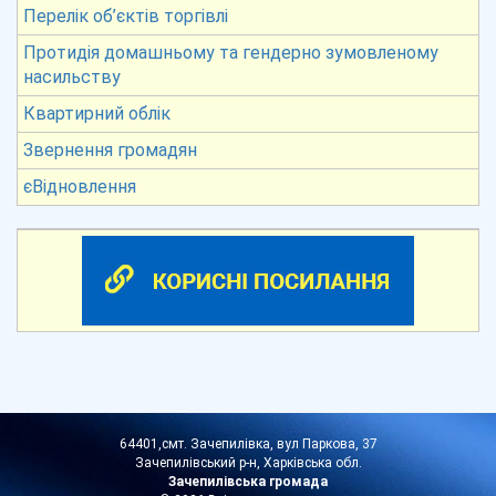
Перелік об’єктів торгівлі
Протидія домашньому та гендерно зумовленому
насильству
Квартирний облік
Звернення громадян
єВідновлення
64401,смт. Зачепилівка, вул Паркова, 37
Зачепилівський р-н, Харківська обл.
Зачепилівська громада