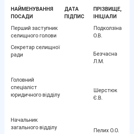
НАЙМЕНУВАННЯ
ДАТА
ПРІЗВИЩЕ,
ПОСАДИ
ПІДПИС
ІНІЦІАЛИ
Перший заступник
Подколзіна
селищного голови
О.В.
Секретар селищної
Безчасна
ради
Л.М.
Головний
спеціаліст
Шерстюк
юридичного відділу
Є.В.
Начальник
загального відділу
Пелих О.О.