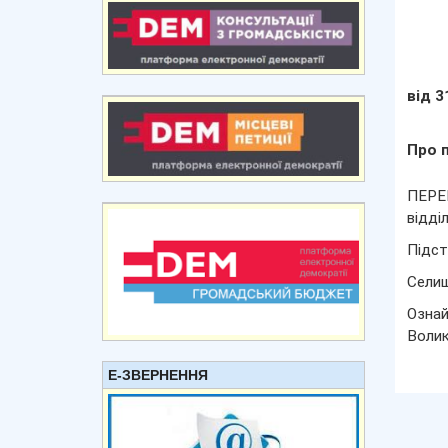
від 3
Про 
ПЕРЕВ
відді
Підст
Сели
Ознай
Волик
Е-ЗВЕРНЕННЯ