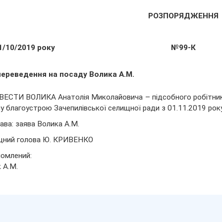
РОЗПОРЯДЖЕННЯ
1/10/2019 року
№99-К
переведення на посаду Волика А.М.
ЕСТИ ВОЛИКА Анатолія Миколайовича – підсобного робітника
лу благоустрою Зачепилівської селищної ради з 01.11.2019 року
ава: заява Волика А.М.
щний голова Ю. КРИВЕНКО
омлений:
 А.М.