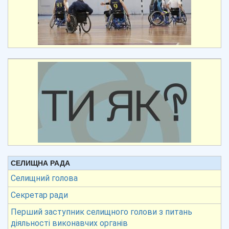
СЕЛИЩНА РАДА
Селищний голова
Секретар ради
Перший заступник селищного голови з питань
діяльності виконавчих органів