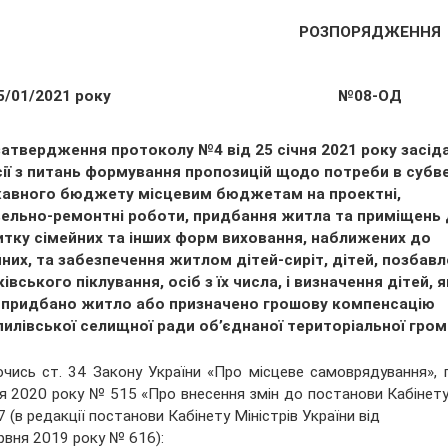
РОЗПОРЯДЖЕННЯ
5/01/2021 року
№08-ОД
затвердження протоколу №4 від 25 січня 2021 року засід
ії з питань формування пропозицій щодо потреби в субве
авного бюджету місцевим бюджетам на проектні,
вельно-ремонтні роботи, придбання житла та приміщень
итку сімейних та інших форм виховання, наближених до
них, та забезпечення житлом дітей-сиріт, дітей, позбав
івського піклування, осіб з їх числа, і визначення дітей, 
 придбано житло або призначено грошову компенсацію
пилівської селищної ради об’єднаної територіальної гро
чись ст. 34 Закону України «Про місцеве самоврядування», п
я 2020 року № 515 «Про внесення змін до постанови Кабінету 
 (в редакції постанови Кабінету Міністрів України від
рвня 2019 року № 616):