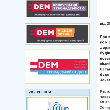
від 2
Про 
коміс
держ
буді
розв
сімей
батьк
буде
Заче
Керую
Е-ЗВЕРНЕННЯ
червн
№ 877
26 че