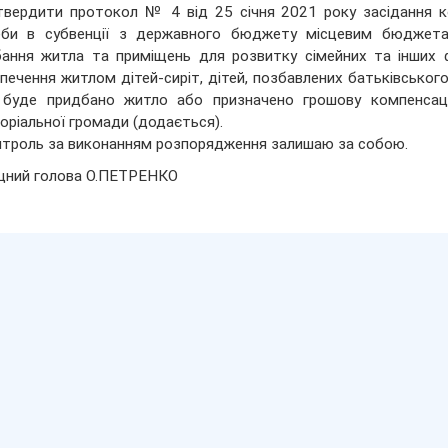
твердити протокол № 4 від 25 січня 2021 року засідання к
еби в субвенції з державного бюджету місцевим бюджетам
ання житла та приміщень для розвитку сімейних та інших 
печення житлом дітей-сиріт, дітей, позбавлених батьківського п
 буде придбано житло або призначено грошову компенсаці
оріальної громади (додається).
нтроль за виконанням розпорядження залишаю за собою.
щний голова О.ПЕТРЕНКО