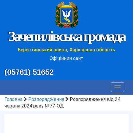
Зачепилівська громада
Берестинський район, Харківська область
Офіційний сайт
(05761) 51652
Toggle
navigat
Головна
Розпорядження
Розпорядження від 24
червня 2024 року №77-ОД