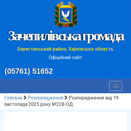
Зачепилівська громада
Берестинський район, Харківська область
Офіційний сайт
(05761) 51652
Toggle
navigat
Головна
Розпорядження
Розпорядження від 19
листопада 2025 року №228-ОД