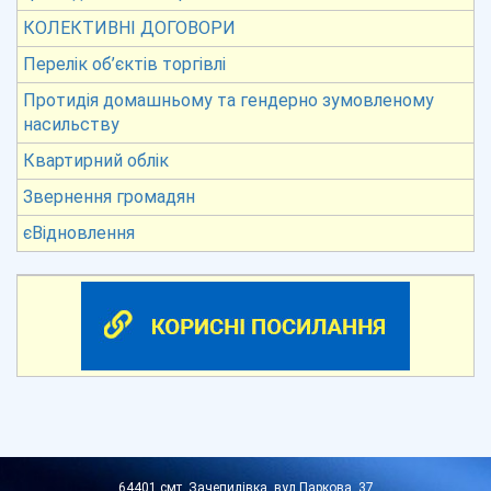
КОЛЕКТИВНІ ДОГОВОРИ
Перелік об’єктів торгівлі
Протидія домашньому та гендерно зумовленому
насильству
Квартирний облік
Звернення громадян
єВідновлення
64401,смт. Зачепилівка, вул Паркова, 37