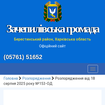
Зачепилівська громада
Берестинський район, Харківська область
Офіційний сайт
(05761) 51652
Toggle
navigat
Головна
Розпорядження
Розпорядження від 18
серпня 2025 року №153-ОД