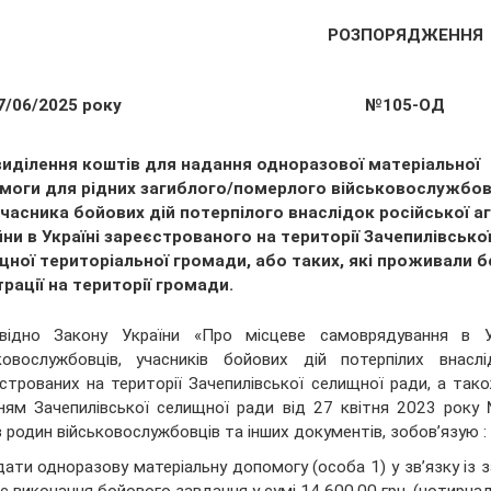
РОЗПОРЯДЖЕННЯ
7/06/2025 року
№105-ОД
виділення коштів для надання одноразової матеріальної
моги для рідних загиблого/померлого військовослужбо
часника бойових дій потерпілого внаслідок російської аг
йни в Україні зареєстрованого на території Зачепилівсько
щної територіальної громади, або таких, які проживали б
рації на території громади.
овідно Закону України «Про місцеве самоврядування в У
ковослужбовців, учасників бойових дій потерпілих внаслі
строваних на території Зачепилівської селищної ради, а так
ням Зачепилівської селищної ради від 27 квітня 2023 року
в родин військовослужбовців та інших документів, зобов’язую :
дати одноразову матеріальну допомогу (особа 1) у зв’язку із з