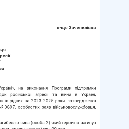
с-ще Зачепилівка
вця
ресії
ї
ез
країні», на виконання Програми підтримки
док російської агресії та війни в Україні,
ож їх рідних на 2023-2025 роки, затвердженої
 №3897, особистих заяв військовослужбовця,
агибеллю сина (особа 2) який героїчно загинув