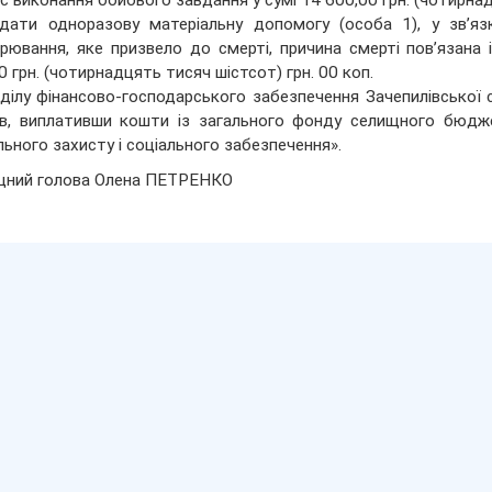
ас виконання бойового завдання у сумі 14 600,00 грн. (чотирнад
дати одноразову матеріальну допомогу (особа 1), у зв’яз
рювання, яке призвело до смерті, причина смерті пов’язана 
0 грн. (чотирнадцять тисяч шістсот) грн. 00 коп.
дділу фінансово-господарського забезпечення Зачепилівської
ів, виплативши кошти із загального фонду селищного бюд
льного захисту і соціального забезпечення».
щний голова Олена ПЕТРЕНКО