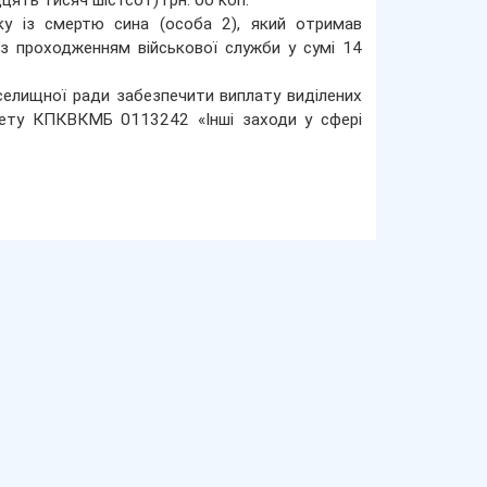
цять тисяч шістсот) грн. 00 коп.
ку із смертю сина (особа 2), який отримав
із проходженням військової служби у сумі 14
 селищної ради забезпечити виплату виділених
жету КПКВКМБ 0113242 «Інші заходи у сфері