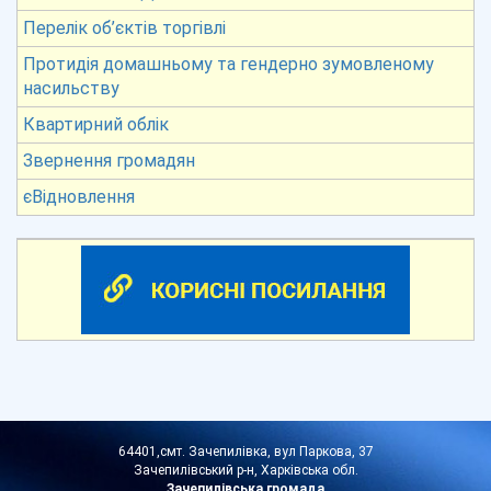
Перелік об’єктів торгівлі
Протидія домашньому та гендерно зумовленому
насильству
Квартирний облік
Звернення громадян
єВідновлення
64401,смт. Зачепилівка, вул Паркова, 37
Зачепилівський р-н, Харківська обл.
Зачепилівська громада