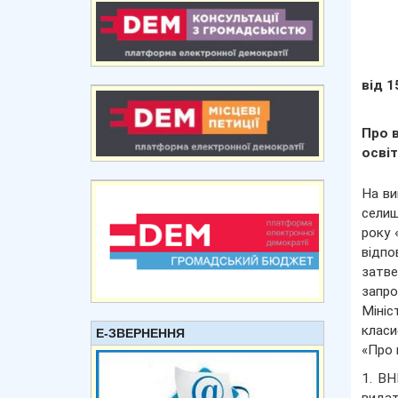
від 1
Про 
освіт
На ви
селищ
року 
відпо
затв
запро
Міні
класи
Е-ЗВЕРНЕННЯ
«Про 
1. ВН