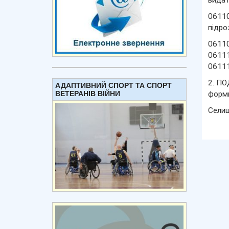
видат
06110
підро
06110
06111
06111
2. ПО
АДАПТИВНИЙ СПОРТ ТА СПОРТ
ВЕТЕРАНІВ ВІЙНИ
форми
Сели