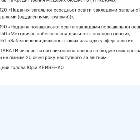
ків та кредитування місцевих бюджетів (ТПКВКМБ):
20 «Надання загальної середньої освіти закладами загальної 
зділами (відділеннями, групами))»;
90 «Надання позашкільної освіти закладами позашкільної освіт
50 «Методичне забезпечення діяльності закладів освіти»;
61 «Забезпечення діяльності інших закладів у сфері освіти».
ДАВАТИ річні звіти про виконання паспортів бюджетних програ
 не пізніше 20 січня року, наступного за звітним.
щний голова Юрій КРИВЕНКО