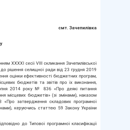
смт. Зачепилівка
у
ням ХХXХІ сесії VIII скликання Зачепилівської
до рішення селищної ради від 23 грудня 2019
ення оцінки ефективності бюджетних програм,
сцевих бюджетів та звітів про їх виконання,
серпня 2014 року № 836 «Про деякі питання
ня місцевих бюджетів» (зі змінами), наказом
93 «Про затвердження складових програмної
інами), керуючись статтею 59 Закону України
повідно до Типової програмної класифікації