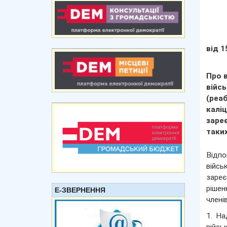
від 1
Про 
війс
(реаб
каліц
зареє
таких
Відп
війсь
зареє
рішен
Е-ЗВЕРНЕННЯ
члені
1. На