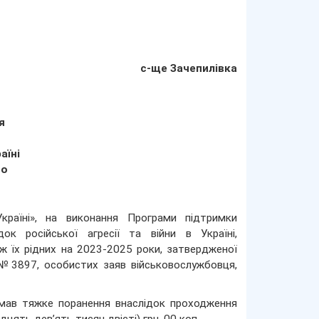
с-ще Зачепилівка
я
аїні
бо
країні», на виконання Програми підтримки
док російської агресії та війни в Україні,
ож їх рідних на 2023-2025 роки, затвердженої
 №3897, особистих заяв військовослужбовця,
имав тяжке поранення внаслідок проходження