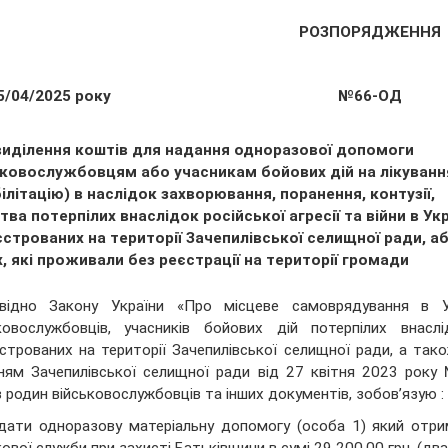
РОЗПОРЯДЖЕННЯ
5/04/2025 року
№66-ОД
виділення коштів для надання одноразової допомоги
ьковослужбовцям або учасникам бойових дій на лікуванн
ілітацію) в наслідок захворювання, поранення, контузії,
тва потерпілих внаслідок російської агресії та війни в Укр
строваних на території Зачепилівської селищної ради, а
, які проживали без реєстрації на території громади
овідно Закону України «Про місцеве самоврядування в У
ковослужбовців, учасників бойових дій потерпілих внаслі
строваних на території Зачепилівської селищної ради, а так
ням Зачепилівської селищної ради від 27 квітня 2023 року
в родин військовослужбовців та інших документів, зобов’язую :
дати одноразову матеріальну допомогу (особа 1) який отр