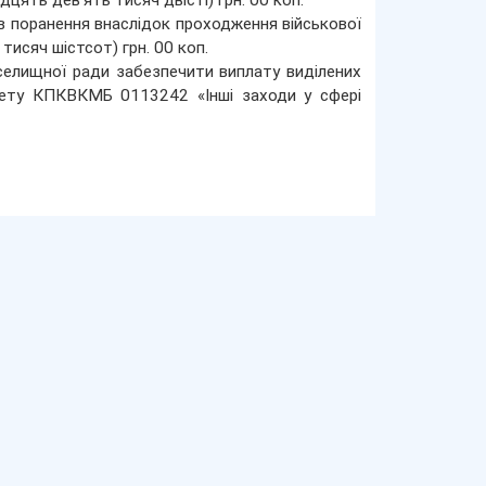
дцять дев’ять тисяч двісті) грн. 00 коп.
в поранення внаслідок проходження військової
тисяч шістсот) грн. 00 коп.
 селищної ради забезпечити виплату виділених
жету КПКВКМБ 0113242 «Інші заходи у сфері