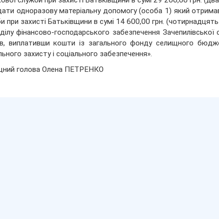
кової служби при захисті Батьківщини в сумі 29 200,00 грн. (два
дати одноразову матеріальну допомогу (особа 1) який отрима
и при захисті Батьківщини в сумі 14 600,00 грн. (чотирнадцять 
дділу фінансово-господарського забезпечення Зачепилівської
ів, виплативши кошти із загального фонду селищного бюд
льного захисту і соціального забезпечення».
щний голова Олена ПЕТРЕНКО