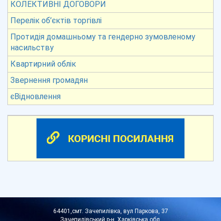
КОЛЕКТИВНІ ДОГОВОРИ
Перелік об’єктів торгівлі
Протидія домашньому та гендерно зумовленому
насильству
Квартирний облік
Звернення громадян
єВідновлення
64401,смт. Зачепилівка, вул Паркова, 37
Зачепилівський р-н, Харківська обл.