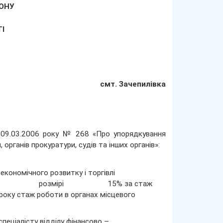
ОНУ
І
смт. Зачепилівка
ід 09.03.2006 року № 268 «Про упорядкування
 органів прокуратури, судів та інших органів»:
кономічного розвитку і торгівлі
гу років в розмірі 15% за стаж
року стаж роботи в органах місцевого
еціалісту відділу фінансово –