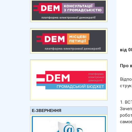
від 0
Про 
Відпо
струк
1. ВС
Зач
Е-ЗВЕРНЕННЯ
робот
само