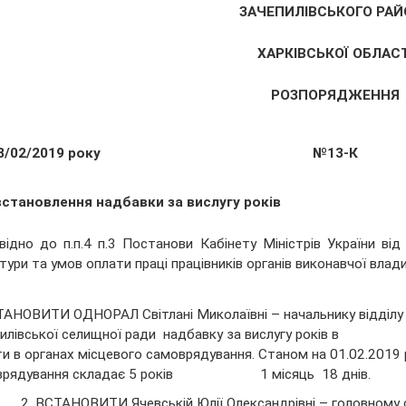
ЗАЧЕПИЛІВСЬКОГО РАЙ
ХАРКІВСЬКОЇ ОБЛАСТ
РОЗПОРЯДЖЕННЯ
8/02/2019 року
№13-К
встановлення надбавки за вислугу років
відно до п.п.4 п.3 Постанови Кабінету Міністрів України в
тури та умов оплати праці працівників органів виконавчої влади,
ТАНОВИТИ ОДНОРАЛ Світлані Миколаївні – начальнику відділу е
епилівської селищної ради надбавку за вислу
и в органах місцевого самоврядування. Станом на 01.02.2019 
врядування складає 5 років 1 місяць 18 днів.
ВСТАНОВИТИ Ячевській Юлії Олександрівні – головному сп