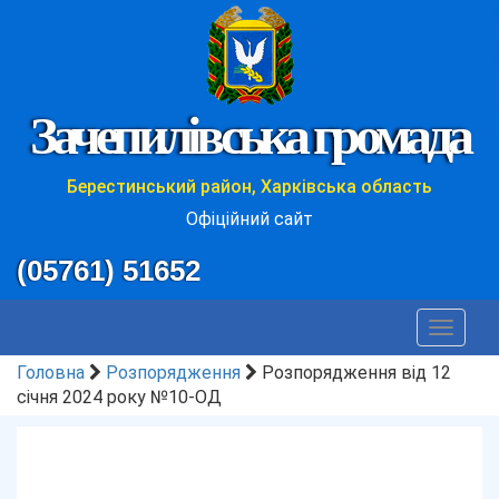
Зачепилівська громада
Берестинський район, Харківська область
Офіційний сайт
(05761) 51652
Toggle
navigat
Головна
Розпорядження
Розпорядження від 12
січня 2024 року №10-ОД