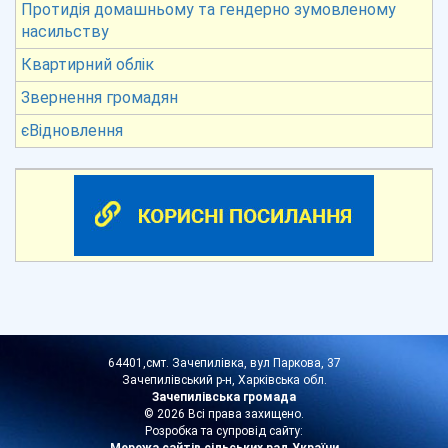
Протидія домашньому та гендерно зумовленому
насильству
Квартирний облік
Звернення громадян
єВідновлення
64401,смт. Зачепилівка, вул Паркова, 37
Зачепилівський р-н, Харківська обл.
Зачепилівська громада
© 2026 Всі права захищено.
Розробка та супровід сайту: