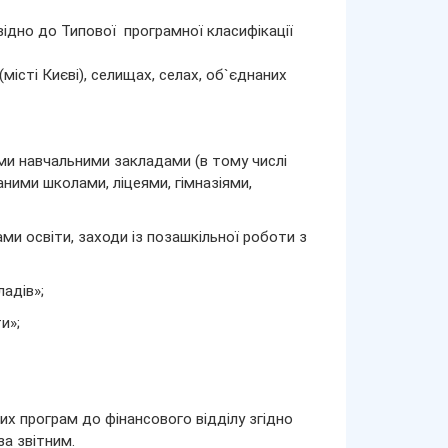
ідно до Типової програмної класифікації
(місті Києві), селищах, селах, об`єднаних
ми навчальними закладами (в тому числі
ними школами, ліцеями, гімназіями,
и освіти, заходи із позашкільної роботи з
адів»;
и»;
их програм до фінансового відділу згідно
за звітним.