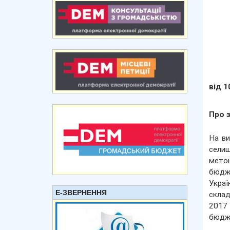
від 1
Про 
На ви
селищ
мето
бюдже
Укра
Е-ЗВЕРНЕННЯ
склад
2017 
бюдже