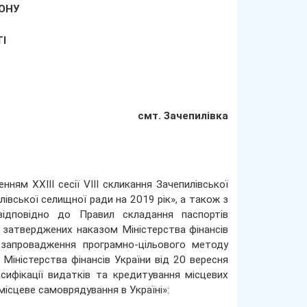
ОНУ
І
смт. Зачепилівка
ням ХХІІІ сесії VIII скликання Зачепилівської
вської селищної ради на 2019 рік», а також з
ідповідно до Правил складання паспортів
 затверджених наказом Міністерства фінансів
запровадження програмно-цільового методу
Міністерства фінансів України від 20 вересня
фікації видатків та кредитування місцевих
місцеве самоврядування в Україні»: