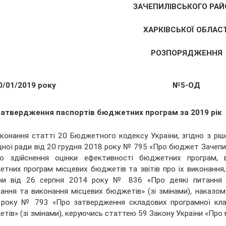
ЗАЧЕПИЛІВСЬКОГО РАЙ
ХАРКІВСЬКОЇ ОБЛАСТ
РОЗПОРЯДЖЕННЯ
0/01/2019 року
№5-ОД
затвердження паспортів бюджетних програм за 2019 рік
конання статті 20 Бюджетного кодексу України, згідно з рішен
ної ради від 20 грудня 2018 року № 795 «Про бюджет Зачепилі
ю здійснення оцінки ефективності бюджетних програм, в
тних програм місцевих бюджетів та звітів про їх виконання,
їни від 26 серпня 2014 року № 836 «Про деякі питання 
ання та виконання місцевих бюджетів» (зі змінами), наказом 
року № 793 «Про затвердження складових програмної класи
тів» (зі змінами), керуючись статтею 59 Закону України «Про 