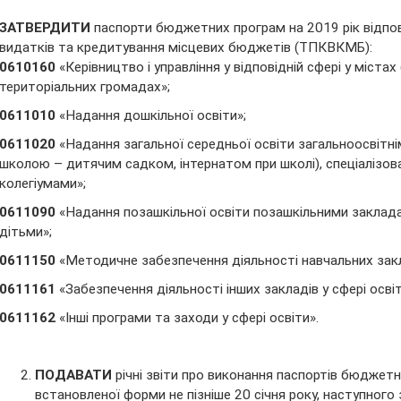
ЗАТВЕРДИТИ
паспорти бюджетних програм на 2019 рік відпов
видатків та кредитування місцевих бюджетів (ТПКВКМБ):
0610160
«Керівництво і управління у відповідній сфері у містах 
територіальних громадах»;
0611010
«Надання дошкільної освіти»;
0611020
«Надання загальної середньої освіти загальноосвітні
школою – дитячим садком, інтернатом при школі), спеціалізова
колегіумами»;
0611090
«Надання позашкільної освіти позашкільними закладам
дітьми»;
0611150
«Методичне забезпечення діяльності навчальних закл
0611161
«Забезпечення діяльності інших закладів у сфері освіт
0611162
«Інші програми та заходи у сфері освіти».
ПОДАВАТИ
річні звіти про виконання паспортів бюджетн
встановленої форми не пізніше 20 січня року, наступного 