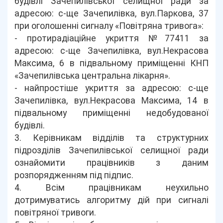
будівлі Зачепилівської селищної ради за
адресою: с-ще Зачепилівка, вул.Паркова, 37
при оголошенні сигналу «Повітряна тривога»:
- протирадіаційне укриття №77411 за
адресою: с-ще Зачепилівка, вул.Некрасова
Максима, 6 в підвальному приміщенні КНП
«Зачепилівська центральна лікарня».
- найпростіше укриття за адресою: с-ще
Зачепилівка, вул.Некрасова Максима, 14 в
підвальному приміщенні недобудованої
будівлі.
3. Керівникам відділів та структурних
підрозділів Зачепилівської селищної ради
ознайомити працівників з даним
розпорядженням під підпис.
4. Всім працівникам неухильно
дотримуватись алгоритму дій при сигналі
повітряної тривоги.