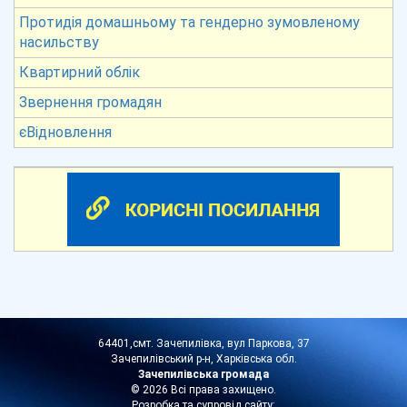
Протидія домашньому та гендерно зумовленому
насильству
Квартирний облік
Звернення громадян
єВідновлення
64401,смт. Зачепилівка, вул Паркова, 37
Зачепилівський р-н, Харківська обл.
Зачепилівська громада
© 2026 Всі права захищено.
Розробка та супровід сайту: