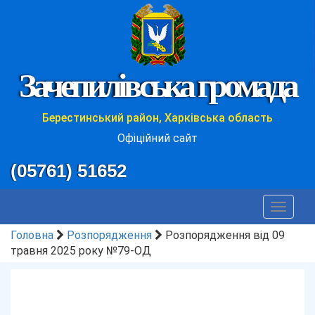
Зачепилівська громада
Берестинський район, Харківська область
Офіційний сайт
(05761) 51652
Toggle
navigat
Головна
Розпорядження
Розпорядження від 09
травня 2025 року №79-ОД