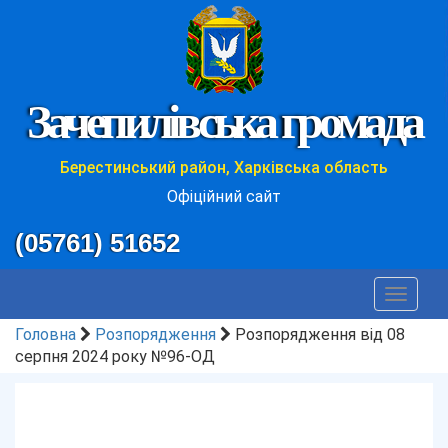
Зачепилівська громада
Берестинський район, Харківська область
Офіційний сайт
(05761) 51652
Toggle
navigat
Головна
Розпорядження
Розпорядження від 08
серпня 2024 року №96-ОД