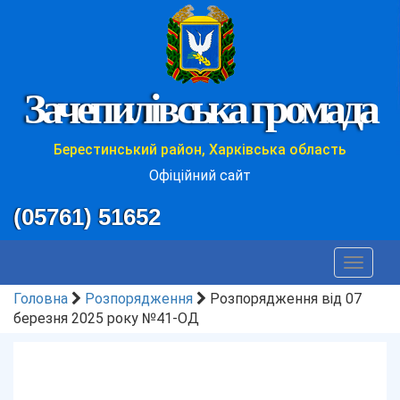
Зачепилівська громада
Берестинський район, Харківська область
Офіційний сайт
(05761) 51652
Toggle
navigat
Головна
Розпорядження
Розпорядження від 07
березня 2025 року №41-ОД