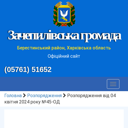
Зачепилівська громада
Берестинський район, Харківська область
Офіційний сайт
(05761) 51652
Toggle
navigat
Головна
Розпорядження
Розпорядження від 04
квітня 2024 року №45-ОД