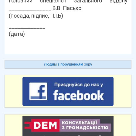
Головний спеціаліст загального відділу
______________ В.В. Пасько
(посада, підпис, П.І.Б)
____________
(дата)
Людям з порушенням зору