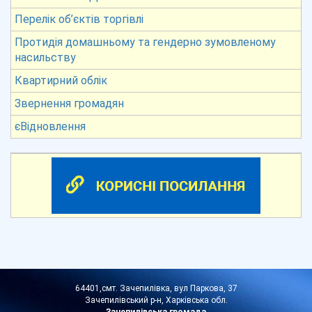
Перелік об’єктів торгівлі
Протидія домашньому та гендерно зумовленому
насильству
Квартирний облік
Звернення громадян
єВідновлення
64401,смт. Зачепилівка, вул Паркова, 37
Зачепилівський р-н, Харківська обл.