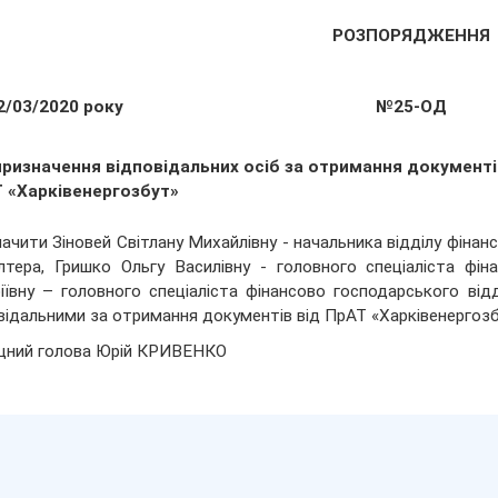
РОЗПОРЯДЖЕННЯ
2/03/2020 року
№25-ОД
призначення відповідальних осіб за отримання документі
Т «Харківенергозбут»
ачити Зіновей Світлану Михайлівну - начальника відділу фіна
лтера, Гришко Ольгу Василівну - головного спеціаліста фін
іївну – головного спеціаліста фінансово господарського відд
відальними за отримання документів від ПрАТ «Харківенергозб
щний голова Юрій КРИВЕНКО