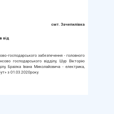
смт. Зачепилівка
в від
нсово-господарського забезпечення - головного
ансово господарського відділу, Шур Вікторію
ілу, Браілка Івана Миколайовича - електрика,
ут» з 01.03.2020року.