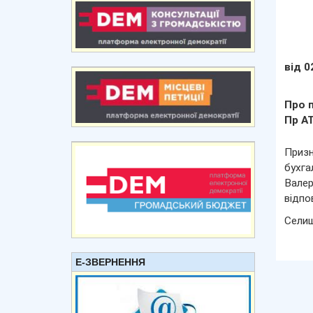
від 0
Про 
Пр А
Призн
бухга
Валер
відпо
Сели
Е-ЗВЕРНЕННЯ