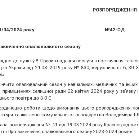
РОЗПОРЯДЖЕННЯ
1/04/2024 року
№42-ОД
закінчення опалювального сезону
відно до пункту 8 Правил надання послуги з постачання тепло
трів України від 21.08. 2019 року № 830, керуючись ст.6, 30
ні»
кінчити опалювальний сезон у навчальних, медичних та інших
. приміщеннях селищної ради 02 квітня 2024 року у зв’язку
шнього повітря до 8 0 С.
ординацію роботи щодо виконання цього розпорядження покл
ектури та житлово-комунального господарства Володимира 
ава: розпорядження № 41 від 19.03.2024 року Красноградської 
ті «Про закінчення опалювального сезону 2023-2024 років».