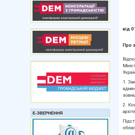
від 0
Про 
Відпо
Мініс
Украї
1. За
адмін
зовні
2. Ко
архіт
Е-ЗВЕРНЕННЯ
Підст
облас