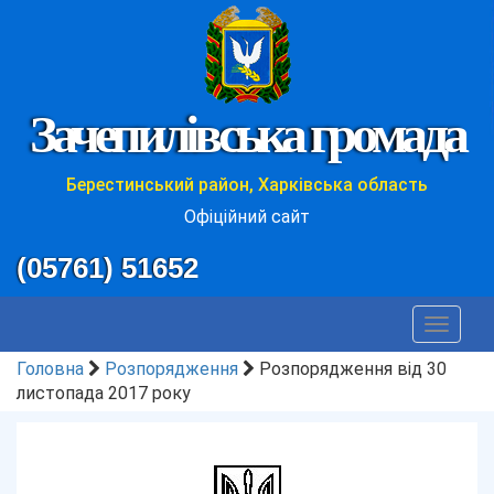
Зачепилівська громада
Берестинський район, Харківська область
Офіційний сайт
(05761) 51652
Toggle
navigat
Головна
Розпорядження
Розпорядження від 30
листопада 2017 року