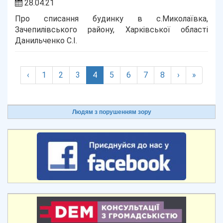
28.04.21
Про списання будинку в с.Миколаївка,
Зачепилівського району, Харківської області
Данильченко С.І.
(current)
‹
1
2
3
4
5
6
7
8
›
»
Людям з порушенням зору