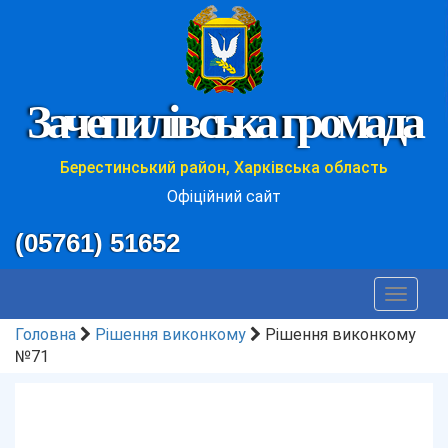
Зачепилівська громада
Берестинський район, Харківська область
Офіційний сайт
(05761) 51652
Toggle
navigat
Головна
Рішення виконкому
Рішення виконкому
№71