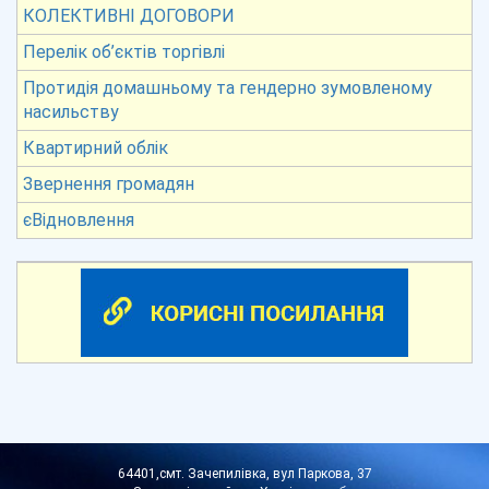
КОЛЕКТИВНІ ДОГОВОРИ
Перелік об’єктів торгівлі
Протидія домашньому та гендерно зумовленому
насильству
Квартирний облік
Звернення громадян
єВідновлення
64401,смт. Зачепилівка, вул Паркова, 37