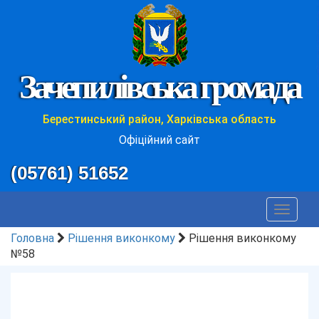
Зачепилівська громада
Берестинський район, Харківська область
Офіційний сайт
(05761) 51652
Toggle
navigat
Головна
Рішення виконкому
Рішення виконкому
№58