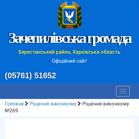
Зачепилівська громада
Берестинський район, Харківська область
Офіційний сайт
(05761) 51652
Toggle
navigat
Головна
Рішення виконкому
Рішення виконкому
№269