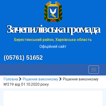
Зачепилівська громада
Берестинський район, Харківська область
Офіційний сайт
(05761) 51652
Toggle
navigat
Головна
Рішення виконкому
Рішення виконкому
№219 від 01.10.2020 року