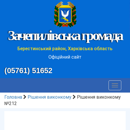
Зачепилівська громада
Берестинський район, Харківська область
Офіційний сайт
(05761) 51652
Toggle
navigat
Головна
Рішення виконкому
Рішення виконкому
№212