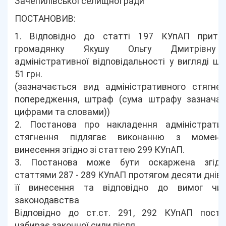
Зачепилівської селищної ради
ПОСТАНОВИВ:
1. Відповідно до статті 197 КУпАП притяг
громадянку Якушу Ольгу Дмитрівну
адміністративної відповідальності у вигляді ш
51 грн.
(зазначається вид адміністративного стягнен
попередження, штраф (сума штрафу зазначає
цифрами та словами))
2. Постанова про накладення адміністратив
стягнення підлягає виконанню з момент
винесення згідно зі статтею 299 КУпАП.
3. Постанова може бути оскаржена згідн
статтями 287 - 289 КУпАП протягом десяти днів 
її винесення та відповідно до вимог чин
законодавства
Відповідно до ст.ст. 291, 292 КУпАП поста
набирає законної сили після