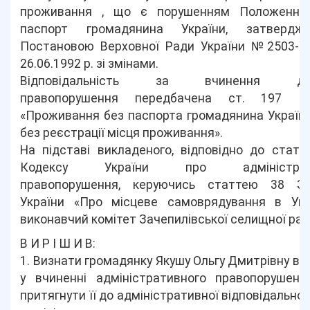
проживання , що є порушенням Положення
паспорт громадянина України, затвердже
Постановою Верховної Ради України №2503-ХІІ
26.06.1992 р. зі змінами.
Відповідальність за вчинення дан
правопорушення передбачена ст. 197 К
«Проживання без паспорта громадянина Україн
без реєстрації місця проживання».
На підставі викладеного, відповідно до статт
Кодексу України про адміністрати
правопорушення, керуючись статтею 38 За
України «Про місцеве самоврядування в Укра
виконавчий комітет Зачепилівської селищної ра
В И Р І Ш И В:
1. Визнати громадянку Якушу Ольгу Дмитрівну в
у вчиненні адміністративного правопорушенн
притягнути її до адміністративної відповідальнос