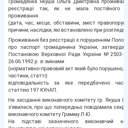
Громадянка Якуша Ольга Дмитрівна проживала
реєстрації так, як не мала постійного м
проживання.
(дата, час, місце, обставини, зміст правопоруш
причини, наслідки, які встановлено при розгляді
Проживання без реєстрації є порушенням Поло
про паспорт громадянина України, затвердже
Постановою Верховної Ради України №2503-ХІІ
26.06.1992 р. зі змінами
(нормативно-правовий акт який було порушено, п
частини, статті)
відповідальність за яке передбачено част
статтею 197 КУпАП.
На засідання виконавчого комітету гр. Якуша О.
з’явилася, про що попередньо повідомила секр
виконавчого комітету Грамму Л.Ю .
На підставі зазначеного виконавчий ком