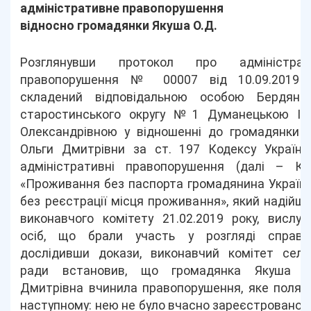
адміністративне правопорушення
відносно громадянки Якуша О.Д.
Розглянувши протокол про адміністрат
правопорушення № 00007 від 10.09.2019 р
складений відповідальною особою Бердянсь
старостинського округу №1 Думанецькою Ір
Олександрівною у відношенні до громадянки Я
Ольги Дмитрівни за ст. 197 Кодексу України
адміністративні правопорушення (далі – КУ
«Проживання без паспорта громадянина Україн
без реєстрації місця проживання», який надійш
виконавчого комітету 21.02.2019 року, вислу
осіб, що брали участь у розгляді справи
дослідивши докази, виконавчий комітет сели
ради встановив, що громадянка Якуша О
Дмитрівна вчинила правопорушення, яке поляг
наступному: нею не було вчасно зареєстровано 