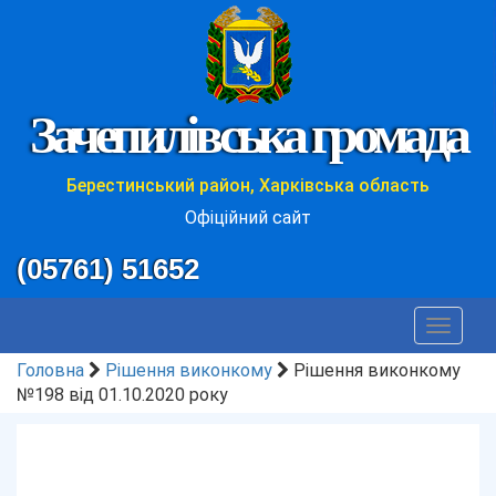
Зачепилівська громада
Берестинський район, Харківська область
Офіційний сайт
(05761) 51652
Toggle
navigat
Головна
Рішення виконкому
Рішення виконкому
№198 від 01.10.2020 року