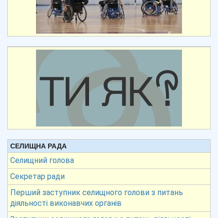
СЕЛИЩНА РАДА
Селищний голова
Секретар ради
Перший заступник селищного голови з питань
діяльності виконавчих органів