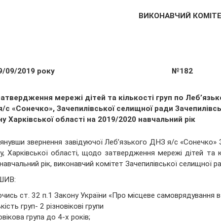
ВИКОНАВЧИЙ КОМІТ
9/09/2019 року
№182
затвердження мережі дітей та кількості груп по Леб’язь
я/с «Сонечко», Зачепилівської селищної ради Зачепилівс
у Харківської області на 2019/2020 навчальний рік
янувши звернення завідуючої Леб’язького ДНЗ я/с «Сонечко» З
у, Харківської області, щодо затвердження мережі дітей та к
навчальний рік, виконавчий комітет Зачепилівської селищної р
ШИВ:
чись ст. 32 п.1 Закону України «Про місцеве самоврядування в
ькість груп- 2 різновікові групи
овікова група до 4-х років;