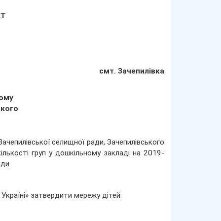
ЕТ
смт. Зачепилівка
кому
ького
ачепилівської селищної ради, Зачепилівського
ількості груп у дошкільному закладі на 2019-
ади
 Україні» затвердити мережу дітей: