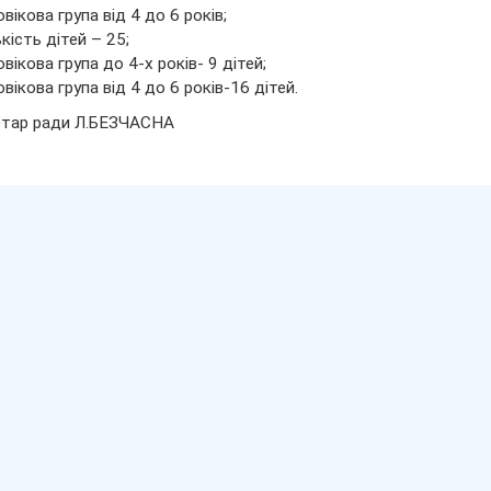
овікова група від 4 до 6 років;
ькість дітей – 25;
овікова група до 4-х років- 9 дітей;
овікова група від 4 до 6 років-16 дітей.
етар ради Л.БЕЗЧАСНА