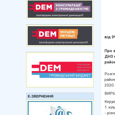
від 0
Про 
ДНЗ 
район
Розгл
район
2020 
ВИРІ
Е-ЗВЕРНЕННЯ
Керую
1. кіл
- різн