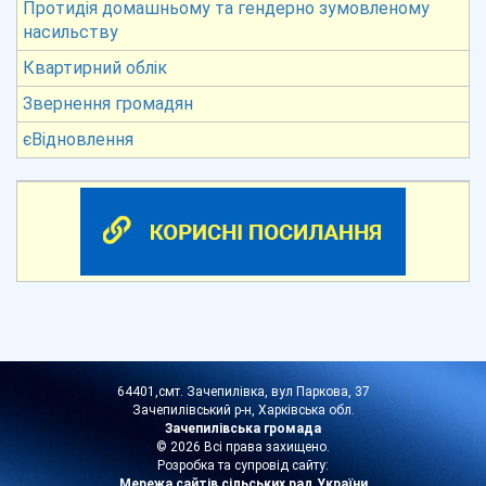
Протидія домашньому та гендерно зумовленому
насильству
Квартирний облік
Звернення громадян
єВідновлення
64401,смт. Зачепилівка, вул Паркова, 37
Зачепилівський р-н, Харківська обл.
Зачепилівська громада
© 2026 Всі права захищено.
Розробка та супровід сайту:
Мережа сайтів сільських рад України