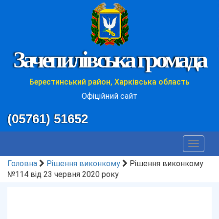
Зачепилівська громада
Берестинський район, Харківська область
Офіційний сайт
(05761) 51652
Toggle
navigat
Головна
Рішення виконкому
Рішення виконкому
№114 від 23 червня 2020 року