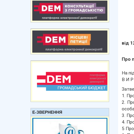
від 1
Про 
На пі
В И Р 
Затве
1. Пр
2. Пр
особа
Е-ЗВЕРНЕННЯ
3. Пр
4. Пр
5 Про