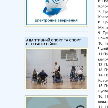
6. Пр
Колом
7. Пр
Колом
8. Пр
Мхіта
9. Пр
Роман
АДАПТИВНИЙ СПОРТ ТА СПОРТ
10. П
ВЕТЕРАНІВ ВІЙНИ
Чулей
11.Пр
малол
12. П
13. П
14. П
Красн
15. П
Русла
16. П
селищ
17. П