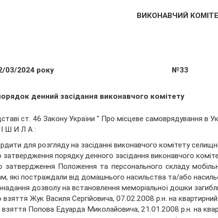
ВИКОНАВЧИЙ КОМІТ
2/03/2024 року
№33
порядок денний засідання виконавчого комітету
дставі ст. 46 Закону України " Про місцеве самоврядування в Ук
І Ш И Л А :
рдити для розгляду на засіданні виконавчого комітету селищн
о затвердження порядку денного засідання виконавчого коміте
о затвердження Положення та персонального складу мобільн
м, які постраждали від домашнього насильства та/або насиль
онадання дозволу на встановлення меморіальної дошки загибл
о взяття Жук Василя Сергійовича, 07.02.2008 р.н. на квартирний
 взяття Попова Едуарда Миколайовича, 21.01.2008 р.н. на ква