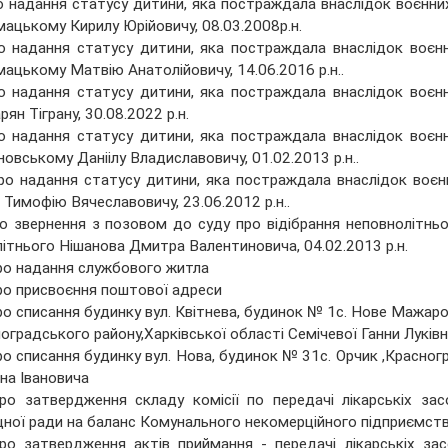
о надання статусу дитини, яка постраждала внаслідок воєнних
ацькому Кирилу Юрійовичу, 08.03.2008р.н.
о надання статусу дитини, яка постраждала внаслідок воєнн
ацькому Матвію Анатолійовичу, 14.06.2016 р.н..
о надання статусу дитини, яка постраждала внаслідок воєнн
рян Тіграну, 30.08.2022 р.н.
о надання статусу дитини, яка постраждала внаслідок воєнн
овському Даніілу Владиславовичу, 01.02.2013 р.н..
ро надання статусу дитини, яка постраждала внаслідок воєнн
 Тимофію Вячеславовичу, 23.06.2012 р.н..
о звернення з позовом до суду про відібрання неповнолітньої 
ітнього Нішанова Дмитра Валентиновича, 04.02.2013 р.н.
ро надання службового житла
ро присвоєння поштової адреси
ро списання будинку вул. Квітнева, будинок № 1с. Нове Мажаро
оградського району,Харківської області Семічевої Ганни Луків
ро списання будинку вул. Нова, будинок № 31с. Орчик ,Красног
на Івановича
ро затвердження складу комісії по передачі лікарськіх зас
ної ради на баланс Комунального некомерційного підприємст
ро затвердження актів приймання - передачі лікарськіх зас