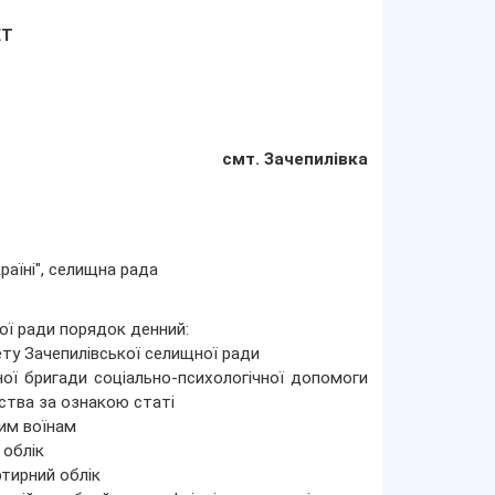
ЕТ
смт. Зачепилівка
раїні", селищна рада
ої ради порядок денний:
ту Зачепилівської селищної ради
ої бригади соціально-психологічної допомоги
ства за ознакою статі
им воїнам
 облік
ртирний облік