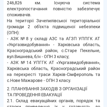
246,826 км. Існуюча система
електропостачання повністю забезпечує
споживачів.
На території Зачепилівської територіальної
громади 2 об’єкта підвищеної небезпеки
(ОПН):
- АЗК №8 у складі АЗС та АГЗП УППГК АТ
«Укргазвидобування» - Харківська область,
Красноградський район, с.Старе Пекельне,
вул.Вишнева, б/н - ОПН 3 класу;
- АЗК №14 УПГГК АТ «Укргазвидобування»,
Харківська область, Красноградський район
на перехресті траси Харків-Сімферополь та
с.Нове Мажарове - ОПН 3 класу.
2. ПЛАНУВАННЯ ЗАХОДІВ З ОРГАНІЗАЦІЇ
ТА ПРОВЕДЕННЯ ЕВАКУАЦІЇ
2.1. Склад евакуаційних органів, порядок та
строки приведення їх у готовність до