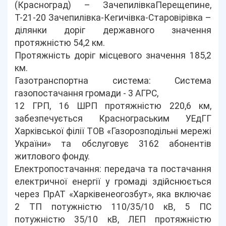
(Красноград) – ЗачепилівкаПерещепине,
Т-21-20 Зачепилівка-Кегичівка-Старовірівка –
ділянки доріг державного значення
протяжністю 54,2 км.
Протяжність доріг місцевого значення 185,2
км.
Газотранспортна система: Система
газопостачання громади - 3 АГРС,
12 ГРП, 16 ШРП протяжністю 220,6 км,
забезпечується Краснограським УЕдГГ
Харківської філії ТОВ «Газорозподільні мережі
України» та обслуговує 3162 абонентів
житлового фонду.
Електропостачання: передача та постачання
електричної енергії у громаді здійснюється
через ПрАТ «Харківенеогозбут», яка включає
2 ТП потужністю 110/35/10 кВ, 5 ПС
потужністю 35/10 кВ, ЛЕП протяжністю