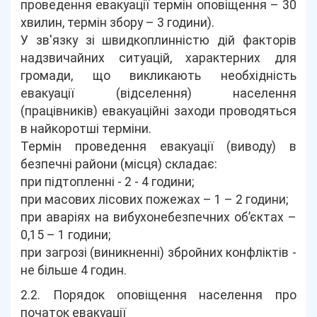
проведення евакуації термін оповіщення – 30
хвилин, термін збору – 3 години).
У зв'язку зі швидкоплинністю дій факторів
надзвичайних ситуацій, характерних для
громади, що викликають необхідність
евакуації (відселення) населення
(працівників) евакуаційні заходи проводяться
в найкоротші терміни.
Термін проведення евакуації (виводу) в
безпечні райони (місця) складає:
при підтопленні - 2 - 4 години;
при масових лісових пожежах – 1 – 2 години;
при аваріях на вибухонебезпечних об’єктах –
0,15 – 1 години;
при загрозі (виникненні) збройних конфліктів -
не більше 4 годин.
2.2. Порядок оповіщення населення про
початок евакуації