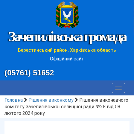
Зачепилівська громада
Берестинський район, Харківська область
Офіційний сайт
(05761) 51652
Toggle
navigat
Головна
Рішення виконкому
Рішення виконавчого
комітету Зачепилівської селищної ради №28 від 08
лютого 2024 року