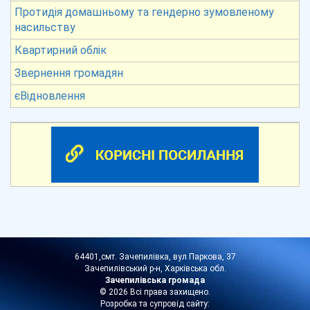
Протидія домашньому та гендерно зумовленому
насильству
Квартирний облік
Звернення громадян
єВідновлення
64401,смт. Зачепилівка, вул Паркова, 37
Зачепилівський р-н, Харківська обл.
Зачепилівська громада
© 2026 Всі права захищено.
Розробка та супровід сайту: