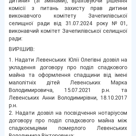
дитини» (зі змінами), враховуючи рішення
комісії з питань захисту прав дитини
виконавчого комітету Зачепилівської
селищної ради від 31.07.2024 року №01,
виконавчий комітет Зачепилівської селищної
ради:
ВИРІШИВ:
1. Надати Левенських Юлії Олегівні дозвіл на
укладення договору про поділ спадкового
майна та оформлення спадщини від імені
малолітніх дітей Левенських Марка
Володимировича, 15.07.2021 р.н. та
Левенських Анни Володимирівни, 18.10.2017
р.н.
2. Надати дозвіл на посвідчення нотаріусом
договору про поділ спадкового майна між
спадкоємцями померлого Левенських
Володимира Вікторовича: