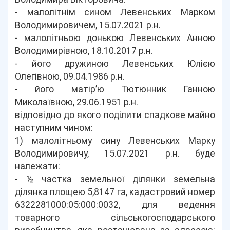
- малолітнім сином Левенських Марком
Володимировичем, 15.07.2021 р.н.
- малолітньою донькою Левенських Анною
Володимирівною, 18.10.2017 р.н.
- його дружиною Левенських Юлією
Олегівною, 09.04.1986 р.н.
- його матір’ю Тютюнник Ганною
Миколаївною, 29.06.1951 р.н.
відповідно до якого поділити спадкове майно
наступним чином:
1) малолітньому сину Левенських Марку
Володимировичу, 15.07.2021 р.н. буде
належати:
- ½ частка земельної ділянки земельна
ділянка площею 5,8147 га, кадастровий номер
6322281000:05:000:0032, для ведення
товарного сільськогосподарського