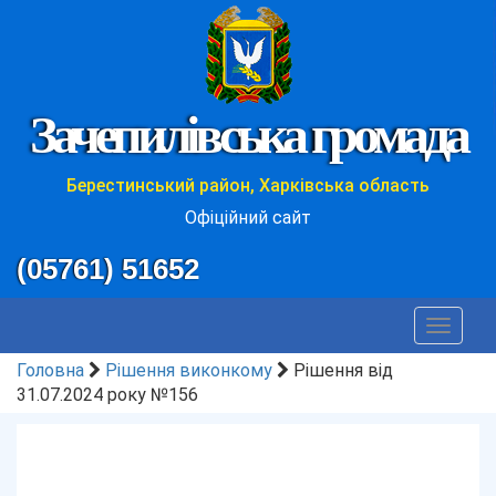
Зачепилівська громада
Берестинський район, Харківська область
Офіційний сайт
(05761) 51652
Toggle
navigat
Головна
Рішення виконкому
Рішення від
31.07.2024 року №156