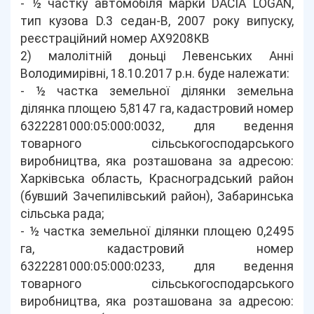
- ½ частку автомобіля марки DACIA LOGAN,
тип кузова D.3 седан-В, 2007 року випуску,
реєстраційний номер АХ9208КВ
2) малолітній доньці Левенських Анні
Володимирівні, 18.10.2017 р.н. буде належати:
- ½ частка земельної ділянки земельна
ділянка площею 5,8147 га, кадастровий номер
6322281000:05:000:0032, для ведення
товарного сільськогосподарського
виробництва, яка розташована за адресою:
Харківська область, Красноградський район
(бувший Зачепилівський район), Забаринська
сільська рада;
- ½ частка земельної ділянки площею 0,2495
га, кадастровий номер
6322281000:05:000:0233, для ведення
товарного сільськогосподарського
виробництва, яка розташована за адресою: