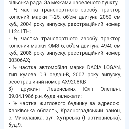
сільська рада. За межами населеного пункту;
- ½ частка транспортного засобу трактор
колісний марки Т-25, об’єм двигуна 2050 см
куб., 2004 року випуску, реєстраційний номер
11241ТН;
- ½ частка транспортного засобу трактор
колісний марки ЮМЗ-6, об’єм двигуна 4940 см
куб., 2008 року випуску, реєстраційний номер
00306АХ;
- ½ частка автомобіля марки DACIA LOGAN,
тип кузова D.3 седан-В, 2007 року випуску,
реєстраційний номер АХ9208КВ
3) дружині Левенських Юлії Олегівні,
09.04.1986 р.н. буде належати:
- ½ частка житлового будинку за адресою:
Харківська область, Красноградський район,
с. Миколаївка, вул. Хутірська (Партизанська),
буд.9;