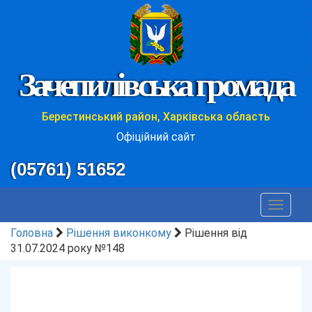
Зачепилівська громада
Берестинський район, Харківська область
Офіційний сайт
(05761) 51652
Toggle
navigat
Головна
Рішення виконкому
Рішення від
31.07.2024 року №148