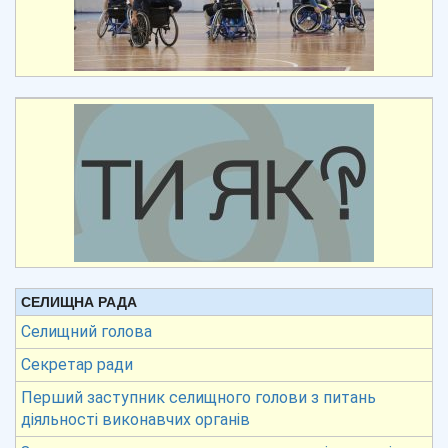
СЕЛИЩНА РАДА
Селищний голова
Секретар ради
Перший заступник селищного голови з питань
діяльності виконавчих органів