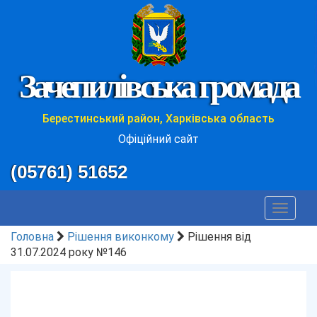
Зачепилівська громада
Берестинський район, Харківська область
Офіційний сайт
(05761) 51652
Toggle
navigat
Головна
Рішення виконкому
Рішення від
31.07.2024 року №146