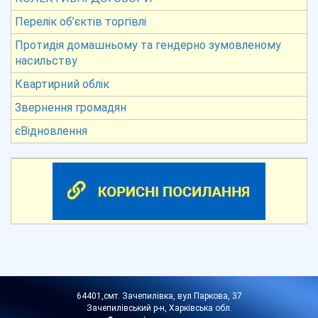
Перелік об’єктів торгівлі
Протидія домашньому та гендерно зумовленому
насильству
Квартирний облік
Звернення громадян
єВідновлення
64401,смт. Зачепилівка, вул Паркова, 37
Зачепилівський р-н, Харківська обл.