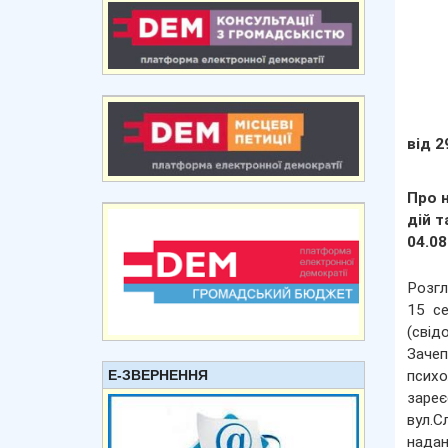
від 2
Про 
дій т
04.08
Розгл
15 се
(сві
Зачеп
Е-ЗВЕРНЕННЯ
псих
зареє
вул.С
надан