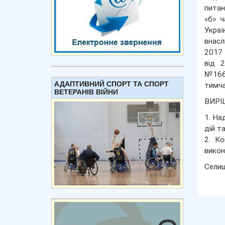
питан
«б» ч
Украї
внасл
2017 
від 
№1668
АДАПТИВНИЙ СПОРТ ТА СПОРТ
тимча
ВЕТЕРАНІВ ВІЙНИ
ВИРІ
1. На
дій т
2. Ко
викон
Сели