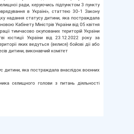
селищної ради, керуючись підпунктом 3 пункту
врядування в Україні», статтею 30-1 Закону
дку надання статусу дитини, яка постраждала
овою Кабінету Міністрів України від 05 квітня
грації тимчасово окупованих територій України
і юстиції України від 23.12.2022 року за
иторії яких ведуться (велися) бойові дії або
сів дитини, виконавчий комітет
татус дитини, яка постраждала внаслідок воєнних
ника селищного голови з питань діяльності