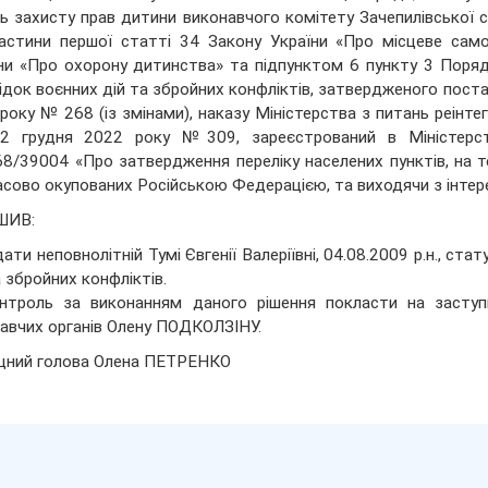
ь захисту прав дитини виконавчого комітету Зачепилівської 
астини першої статті 34 Закону України «Про місцеве само
ни «Про охорону дитинства» та підпунктом 6 пункту 3 Поря
ідок воєнних дій та збройних конфліктів, затвердженого постан
року № 268 (із змінами), наказу Міністерства з питань реінте
22 грудня 2022 року №309, зареєстрований в Міністерств
/39004 «Про затвердження переліку населених пунктів, на тер
сово окупованих Російською Федерацією, та виходячи з інтере
ШИВ:
дати неповнолітній Тумі Євгенії Валеріївні, 04.08.2009 р.н., с
а збройних конфліктів.
нтроль за виконанням даного рішення покласти на заступ
авчих органів Олену ПОДКОЛЗІНУ.
щний голова Олена ПЕТРЕНКО