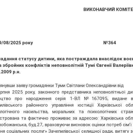
ВИКОНАВЧИЙ КОМІТ
9/08/2025 року
№364
надання статусу дитини, яка постраждала внаслідок воє
а збройних конфліктів неповнолітній Тумі Євгенії Валеріївн
.2009 р.н.
янувши заяву громадянки Туми Світлани Олександрівни від
рпня 2025 року, законного представника неповнолітньої дити
доцтво про народження серія 1-ВЛ №167095, видане від
илівського районного управління юстиції Харківської об
ологічного насильства, моральних та психологічних стр
стрована та фактично проживає за адресою: Харківська обла
лобожанська, буд.27, враховуючи висновок оцінки потреб сім’
ня соціальних послуг» Зачепилівської селищної ради, витягу 