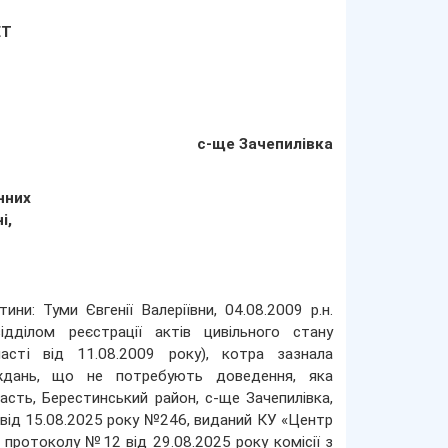
ЕТ
с-ще Зачепилівка
нних
і,
ни: Туми Євгенії Валеріївни, 04.08.2009 р.н.
ділом реєстрації актів цивільного стану
ласті від 11.08.2009 року), котра зазнала
аждань, що не потребують доведення, яка
сть, Берестинський район, с-ще Зачепилівка,
ї від 15.08.2025 року №246, виданий КУ «Центр
з протоколу №12 від 29.08.2025 року комісії з