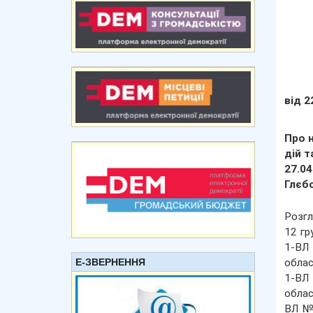
від 2
Про 
дій т
27.04
Глєбо
Розгл
12 гр
1-ВЛ 
Е-ЗВЕРНЕННЯ
облас
1-ВЛ 
облас
ВЛ №4