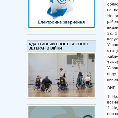
облас
не по
Новос
район
видан
22.12
керую
АДАПТИВНИЙ СПОРТ ТА СПОРТ
Украї
ВЕТЕРАНІВ ВІЙНИ
стату
Кабін
тимча
Украї
ведут
викон
ВИРІ
1. На
воєнн
2. На
воєнн