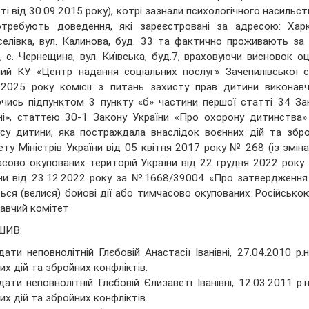
ті від 30.09.2015 року), котрі зазнали психологічного насильс
требують доведення, які зареєстровані за адресою: Харк
елівка, вул. Калинова, буд. 33 та фактично проживають за
, с. Чернещина, вул. Київська, буд.7, враховуючи висновок о
ий КУ «Центр надання соціальних послуг» Зачепилівської 
.2025 року комісії з питань захисту прав дитини виконавч
чись підпунктом 3 пункту «б» частини першої статті 34 За
ні», статтею 30-1 Закону України «Про охорону дитинства
су дитини, яка постраждала внаслідок воєнних дій та збр
ету Міністрів України від 05 квітня 2017 року № 268 (із зміна
сово окупованих територій України від 22 грудня 2022 року 
ни від 23.12.2022 року за №1668/39004 «Про затвердження пе
ься (велися) бойові дії або тимчасово окупованих Російською
авчий комітет
ШИВ:
дати неповнолітній Глєбовій Анастасії Іванівні, 27.04.2010 р
их дій та збройних конфліктів.
дати неповнолітній Глєбовій Єлизаветі Іванівні, 12.03.2011 р
их дій та збройних конфліктів.