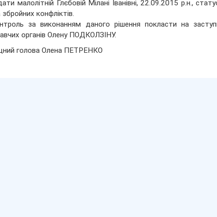
дати малолітній Глєбовій Мілані Іванівні, 22.09.2015 р.н., ст
а збройних конфліктів.
нтроль за виконанням даного рішення покласти на заступ
авчих органів Олену ПОДКОЛЗІНУ.
щний голова Олена ПЕТРЕНКО