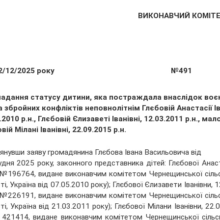
ВИКОНАВЧИЙ КОМІТ
2/12/2025 року
№491
надання статусу дитини, яка постраждала внаслідок воє
а збройних конфліктів неповнолітнім Глєбовій Анастасії Ів
.2010 р.н., Глєбовій Єлизаветі Іванівні, 12.03.2011 р.н., мал
вій Мілані Іванівні, 22.09.2015 р.н.
янувши заяву громадянина Глєбова Івана Васильовича від
удня 2025 року, законного представника дітей: Глєбової Анаст
№196764, видане виконавчим комітетом Чернещинської сільсь
ті, Україна від 07.05.2010 року); Глєбової Єлизавети Іванівни, 
№226191, видане виконавчим комітетом Чернещинської сільсь
ті, Україна від 21.03.2011 року); Глєбової Мілани Іванівни, 22.
21414, видане виконавчим комітетом Чернещинської сільськ