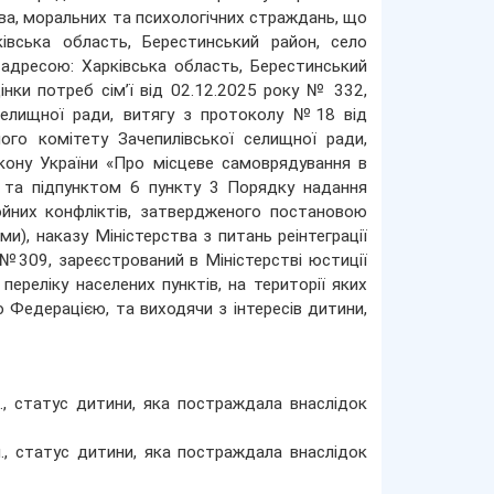
тва, моральних та психологічних страждань, що
івська область, Берестинський район, село
 адресою: Харківська область, Берестинський
цінки потреб сім’ї від 02.12.2025 року № 332,
селищної ради, витягу з протоколу №18 від
ого комітету Зачепилівської селищної ради,
кону України «Про місцеве самоврядування в
» та підпунктом 6 пункту 3 Порядку надання
ойних конфліктів, затвердженого постановою
ми), наказу Міністерства з питань реінтеграції
№309, зареєстрований в Міністерстві юстиції
реліку населених пунктів, на території яких
 Федерацією, та виходячи з інтересів дитини,
.н., статус дитини, яка постраждала внаслідок
.н., статус дитини, яка постраждала внаслідок