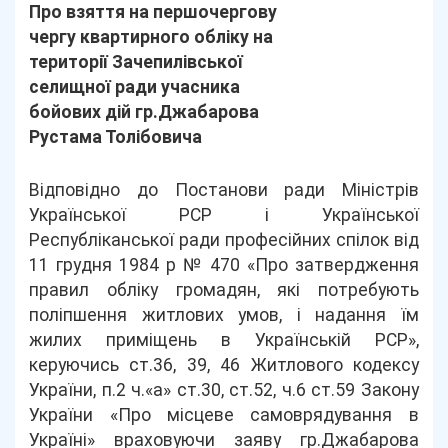
Про взяття на першочергову
чергу квартирного обліку на
території Зачепилівської
селищної ради учасника
бойових дій гр.Джабарова
Рустама Толібовича
Відповідно до Постанови ради Міністрів
Української РСР і Української
Республіканської ради професійних спілок від
11 грудня 1984 р № 470 «Про затвердження
правил обліку громадян, які потребують
поліпшення житлових умов, і надання їм
жилих приміщень в Українській РСР»,
керуючись ст.36, 39, 46 Житлового кодексу
України, п.2 ч.«а» ст.30, ст.52, ч.6 ст.59 Закону
України «Про місцеве самоврядування в
Україні» враховуючи заяву гр.Джабарова