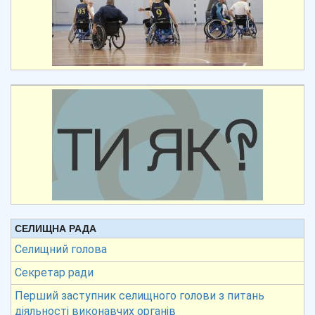
СЕЛИЩНА РАДА
Селищний голова
Секретар ради
Перший заступник селищного голови з питань
діяльності виконавчих органів