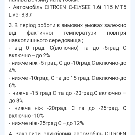
- Автомобіль СITROEN C-ELYSEE 1.6i 115 MT5
Live- 8,8 л
3. В період роботи в зимових умовах залежно
від фактичної температури повітря
навколишнього середовища ;
- від 0 град. С(включно) та до -5град С
включно –до 2%
- нижче ніж -5 град. С до -10град.С включно-до
4%
- нижче -10град. С та до 15 град. С включно-до
6%
- нижче -15 град С та до -20град.С включно –
до 8%
- нижче ніж -20град. С та до -25град. С
включно -10%
- нижче ніж-25град С –до 12%
4. Закріпити службовий автомобіль СITROEN