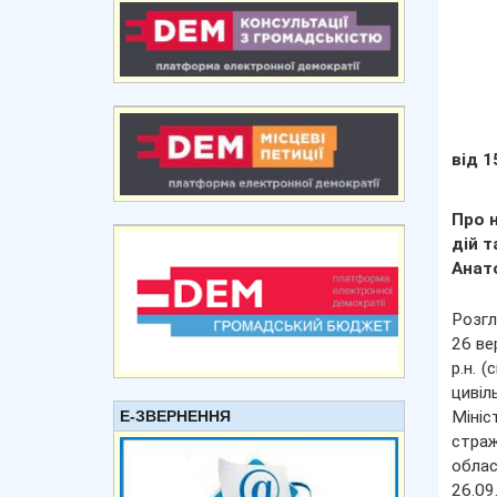
від 1
Про 
дій 
Анато
Розгл
26 ве
р.н. 
циві
Е-ЗВЕРНЕННЯ
Мініс
страж
облас
26.09