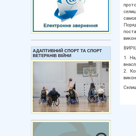
прото
селищ
самов
Поряд
поста
викон
ВИРІ
АДАПТИВНИЙ СПОРТ ТА СПОРТ
ВЕТЕРАНІВ ВІЙНИ
1. На
внасл
2. Ко
викон
Сели