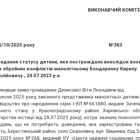
ВИКОНАВЧИЙ КОМІТ
5/10/2025 року
№383
надання статусу дитини, яка постраждала внаслідок воє
та збройних конфліктів малолітньому Бондаренку Кирилу
лійовичу , 24.07.2023 р.н.
янувши заяву громадянки Денисової Віти Леонідівни від
ресня 2025 року, законного представника малолітньої дитини
(свідоцтво про народження серія І-ВЛ №661880, видане Зачепи
льного стану у Красноградському районі Харківської обл
терства юстиції від 28.07.2023 року), котра зазнала психолог
дань, що не потребують доведення, яка зареєстрована та
ть, Берестинський район, село Скалонівка, вул. Вишнева, буд.5
.2025 року №268, виданий КУ «Центр надання соціальних пос