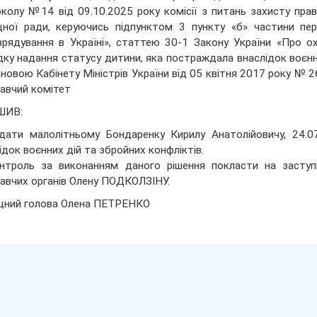
колу №14 від 09.10.2025 року комісії з питань захисту прав
ної ради, керуючись підпунктом 3 пункту «б» частини пер
рядування в Україні», статтею 30-1 Закону України «Про о
ку надання статусу дитини, яка постраждала внаслідок воєнн
новою Кабінету Міністрів України від 05 квітня 2017 року № 268
авчий комітет
ШИВ:
дати малолітньому Бондаренку Кирилу Анатолійовичу, 24.07
ідок воєнних дій та збройних конфліктів.
нтроль за виконанням даного рішення покласти на заступ
авчих органів Олену ПОДКОЛЗІНУ.
щний голова Олена ПЕТРЕНКО