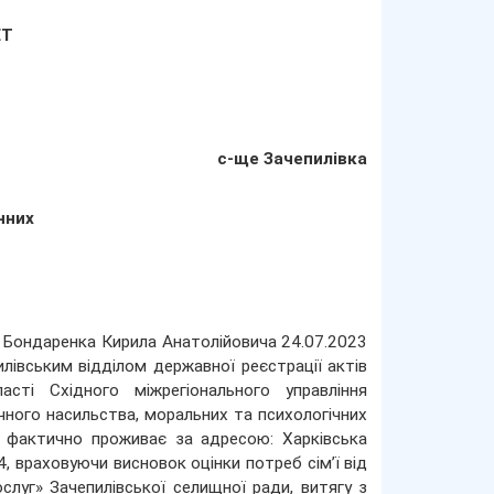
ЕТ
с-ще Зачепилівка
нних
: Бондаренка Кирила Анатолійовича 24.07.2023
лівським відділом державної реєстрації актів
асті Східного міжрегіонального управління
ічного насильства, моральних та психологічних
 фактично проживає за адресою: Харківська
4, враховуючи висновок оцінки потреб сім’ї від
луг» Зачепилівської селищної ради, витягу з