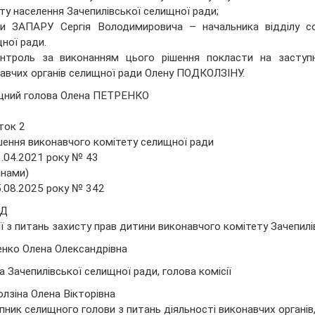
ту населення Зачепилівської селищної ради;
и ЗАПАРУ Сергія Володимировича – начальника відділу соц
ної ради.
онтроль за виконанням цього рішення покласти на заступ
авчих органів селищної ради Олену ПОДКОЛЗІНУ.
щний голова Олена ПЕТРЕНКО
ток 2
шення виконавчого комітету селищної ради
1.04.2021 року № 43
інами)
5.08.2025 року № 342
АД
ії з питань захисту прав дитини виконавчого комітету Зачепил
нко Олена Олександрівна
а Зачепилівської селищної ради, голова комісії
лзіна Олена Вікторівна
пник селищного голови з питань діяльності виконавчих органів,