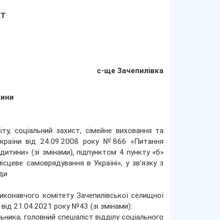
ЕТ
с-ще Зачепилівка
тини
ту, соціальний захист, сімейне виховання та
України від 24.09.2008 року №866 «Питання
 дитини» (зі змінами), підпунктом 4 пункту «б»
сцеве самоврядування в Україні», у зв’язку з
ди
виконавчого комітету Зачепилівської селищної
ід 21.04.2021 року №43 (зі змінами):
ника, головний спеціаліст відділу соціального