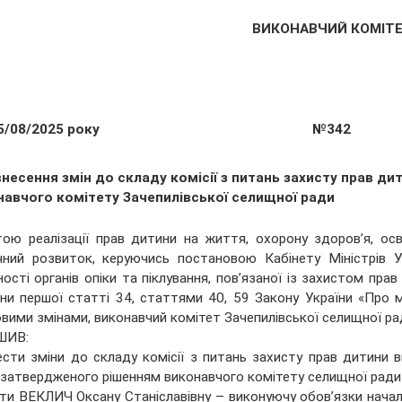
ВИКОНАВЧИЙ КОМІТ
5/08/2025 року
№342
несення змін до складу комісії з питань захисту прав ди
навчого комітету Зачепилівської селищної ради
ою реалізації прав дитини на життя, охорону здоров’я, осві
чний розвиток, керуючись постановою Кабінету Міністрів 
ності органів опіки та піклування, пов’язаної із захистом прав
ни першої статті 34, статтями 40, 59 Закону України «Про мі
вими змінами, виконавчий комітет Зачепилівської селищної ра
ШИВ:
ести зміни до складу комісії з питань захисту прав дитини 
 затвердженого рішенням виконавчого комітету селищної ради в
ти ВЕКЛИЧ Оксану Станіславівну – виконуючу обов’язки началь