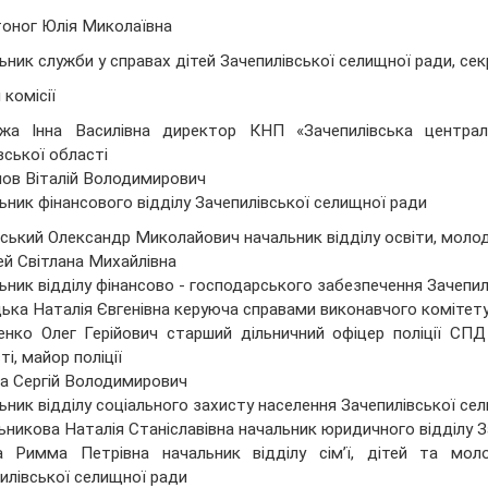
оног Юлія Миколаївна
ьник служби у справах дітей Зачепилівської селищної ради, сек
 комісії
жа Інна Василівна директор КНП «Зачепилівська централь
вської області
ов Віталій Володимирович
ьник фінансового відділу Зачепилівської селищної ради
ський Олександр Миколайович начальник відділу освіти, молод
ей Світлана Михайлівна
ьник відділу фінансово - господарського забезпечення Зачепил
ька Наталія Євгенівна керуюча справами виконавчого комітету
нко Олег Герійович старший дільничний офіцер поліції С
ті, майор поліції
а Сергій Володимирович
ьник відділу соціального захисту населення Зачепилівської се
ьникова Наталія Станіславівна начальник юридичного відділу З
на Римма Петрівна начальник відділу сім’ї, дітей та мо
илівської селищної ради