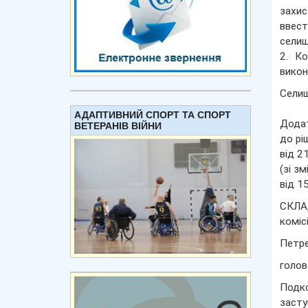
захис
ввест
селищ
2. К
викон
Сели
АДАПТИВНИЙ СПОРТ ТА СПОРТ
Дода
ВЕТЕРАНІВ ВІЙНИ
до рі
від 2
(зі зм
від 1
СКЛ
коміс
Петре
голов
Подко
засту