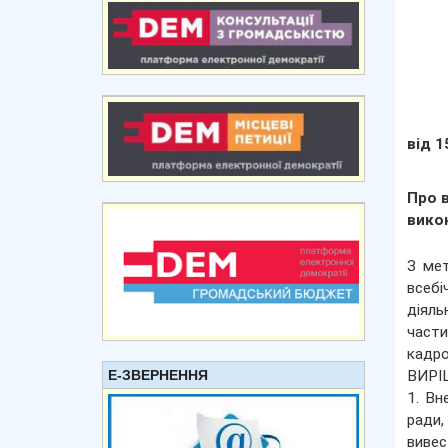
від 1
Про в
вико
З мет
всебі
діяль
части
кадро
Е-ЗВЕРНЕННЯ
ВИРІ
1. Вн
ради,
вивес