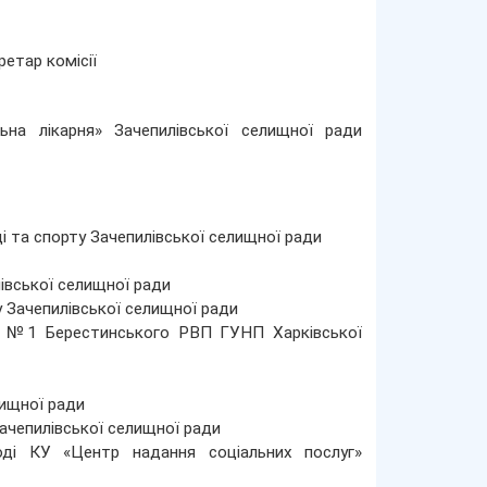
ретар комісії
на лікарня» Зачепилівської селищної ради
і та спорту Зачепилівської селищної ради
івської селищної ради
 Зачепилівської селищної ради
ПД №1 Берестинського РВП ГУНП Харківської
лищної ради
ачепилівської селищної ради
лоді КУ «Центр надання соціальних послуг»