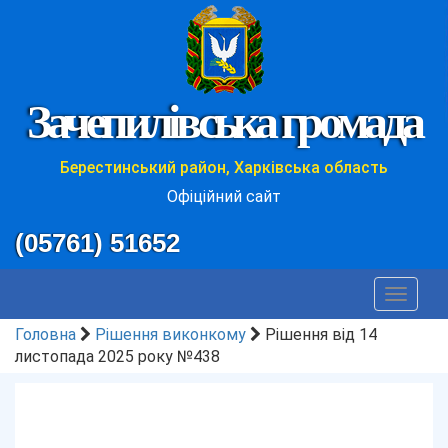
Зачепилівська громада
Берестинський район, Харківська область
Офіційний сайт
(05761) 51652
Toggle
navigat
Головна
Рішення виконкому
Рішення від 14
листопада 2025 року №438