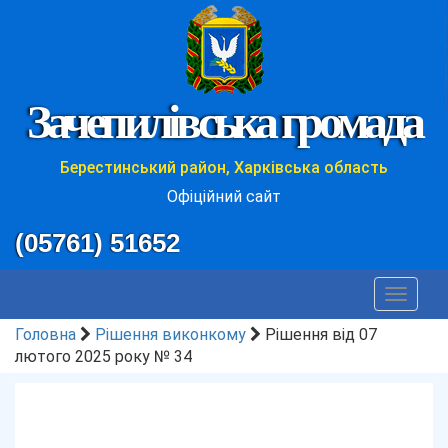
Зачепилівська громада
Берестинський район, Харківська область
Офіційний сайт
(05761) 51652
Toggle
navigat
Головна
Рішення виконкому
Рішення від 07
лютого 2025 року № 34